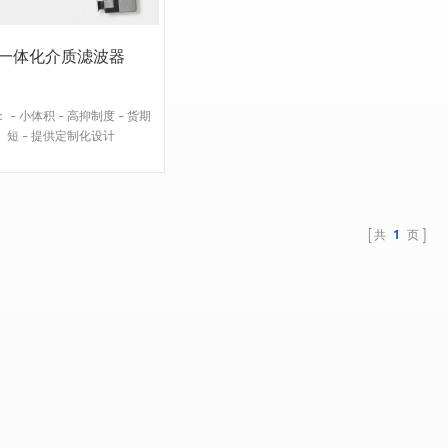
一体化介质滤波器
 - 小体积 - 高抑制度 - 货期
短 - 提供定制化设计
共
1
页