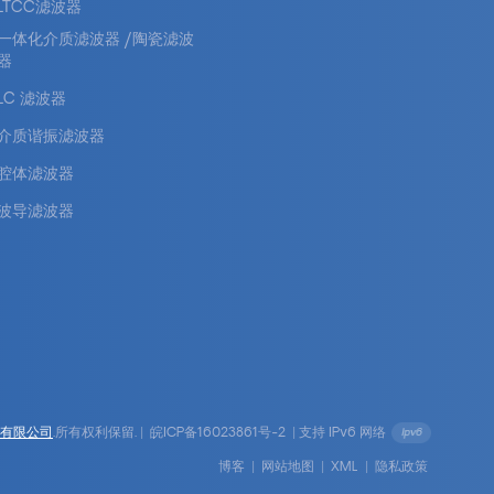
LTCC滤波器
一体化介质滤波器 /陶瓷滤波
器
LC 滤波器
介质谐振滤波器
腔体滤波器
波导滤波器
有限公司
.所有权利保留. |
皖ICP备16023861号-2
|
支持 IPv6 网络
博客
|
网站地图
|
XML
|
隐私政策