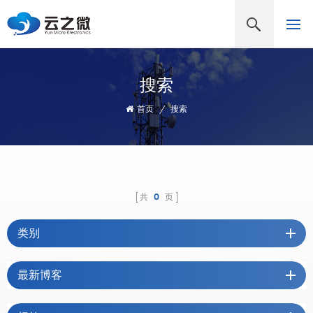
搜索
首页
/
搜索
共
0
页
类别
最新博客